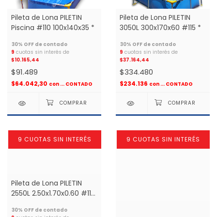
Pileta de Lona PILETIN
Pileta de Lona PILETIN
Piscina #110 100x140x35 *
3050L 300x170x60 #115 *
9
cuotas sin interés de
9
cuotas sin interés de
$10.165,44
$37.164,44
$91.489
$334.480
$64.042,30
$234.136
con
... CONTADO
con
... CONTADO
9 CUOTAS SIN INTERÉS
9 CUOTAS SIN INTERÉS
Pileta de Lona PILETIN
2550L 2.50x1.70x0.60 #114
*