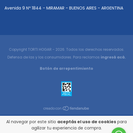
Avenida 9 Nº 1844 - MIRAMAR - BUENOS AIRES - ARGENTINA
Copyright TORTI HOGAR - 2026. Todos los derechos reservados.
Defensa de las y los consumidores. Para reclamos
ingresá acá.
Botón de arrepentimiento
Al navegar por este sitio
aceptás el uso de cookies
para
agilizar tu experiencia de compra.