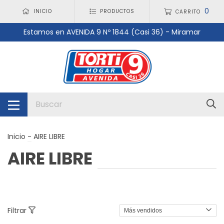
0
INICIO
PRODUCTOS
CARRITO
Estamos en AVENIDA 9 Nº 1844 (Casi 36) - Miramar
Inicio
-
AIRE LIBRE
AIRE LIBRE
Filtrar