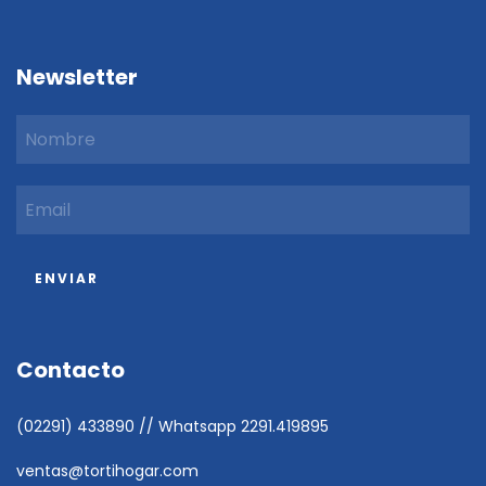
Newsletter
Contacto
(02291) 433890 // Whatsapp 2291.419895
ventas@tortihogar.com