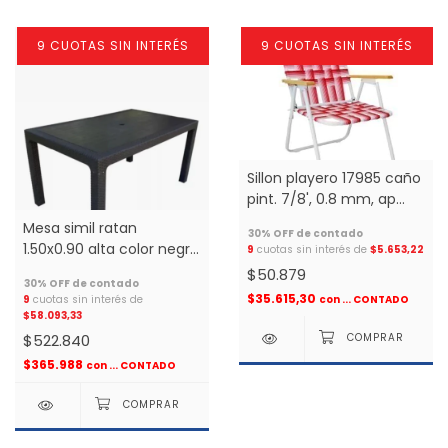
9 CUOTAS SIN INTERÉS
9 CUOTAS SIN INTERÉS
Sillon playero 17985 caño
pint. 7/8', 0.8 mm, ap
brazo pino *
Mesa simil ratan
1.50x0.90 alta color negro
9
cuotas sin interés de
$5.653,22
*
$50.879
$35.615,30
con
... CONTADO
9
cuotas sin interés de
$58.093,33
$522.840
$365.988
con
... CONTADO