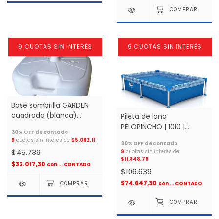
9 CUOTAS SIN INTERÉS
9 CUOTAS SIN INTERÉS
Base sombrilla GARDEN
cuadrada (blanca)
Pileta de lona
#13563 *
PELOPINCHO | 1010 |
1.55x1.07x0.30 *
9
cuotas sin interés de
$5.082,11
$45.739
9
cuotas sin interés de
$11.848,78
$32.017,30
con
... CONTADO
$106.639
$74.647,30
con
... CONTADO