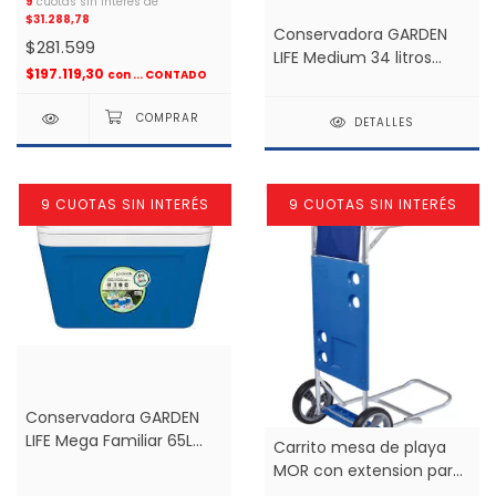
9
cuotas sin interés de
$31.288,78
Conservadora GARDEN
$281.599
LIFE Medium 34 litros
$197.119,30
con
... CONTADO
LF7732 *
DETALLES
9 CUOTAS SIN INTERÉS
9 CUOTAS SIN INTERÉS
Conservadora GARDEN
LIFE Mega Familiar 65L
Carrito mesa de playa
Azul LF7765 *
MOR con extension para
conservadora cod.2499