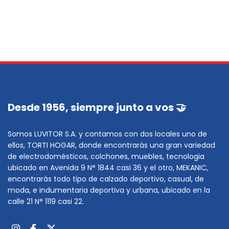
Desde 1956, siempre junto a vos 🤝
Somos LUVITOR S.A. y contamos con dos locales uno de
ellos, TORTI HOGAR, donde encontrarás una gran variedad
de electrodomésticos, colchones, muebles, tecnologia
ubicado en Avenida 9 N° 1844 casi 36 y el otro, MEKANIC,
encontrarás todo tipo de calzado deportivo, casual, de
moda, e indumentaria deportiva y urbana, ubicado en la
calle 21 N° 1119 casi 22.