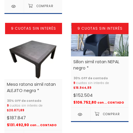
9 CUOTAS SIN INTERÉS
9 CUOTAS SIN INTERÉS
Sillon simil ratan NEPAL
negro *
9
cuotas sin interés de
Mesa ratona simil ratan
$16.944,89
ALEJITO negra *
$152.504
$106.752,80
con
... CONTADO
9
cuotas sin interés de
$20.871,89
$187.847
$131.492,90
con
... CONTADO