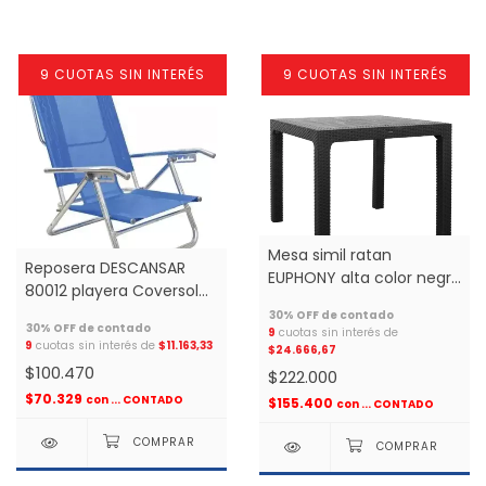
9 CUOTAS SIN INTERÉS
9 CUOTAS SIN INTERÉS
Mesa simil ratan
Reposera DESCANSAR
EUPHONY alta color negro
80012 playera Coversol
*
Aluminio Baja *
9
cuotas sin interés de
9
cuotas sin interés de
$11.163,33
$24.666,67
$100.470
$222.000
$70.329
con
... CONTADO
$155.400
con
... CONTADO