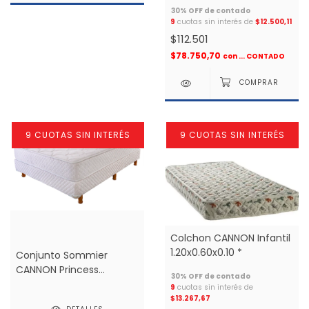
9
cuotas sin interés de
$12.500,11
$112.501
$78.750,70
con
... CONTADO
9 CUOTAS SIN INTERÉS
9 CUOTAS SIN INTERÉS
Colchon CANNON Infantil
1.20x0.60x0.10 *
Conjunto Sommier
CANNON Princess
1.30x1.90 espuma 2 plazas
9
cuotas sin interés de
*
$13.267,67