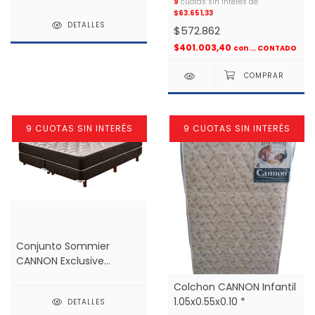
9
cuotas sin interés de
plaza *
$63.651,33
DETALLES
$572.862
$401.003,40
con
... CONTADO
9 CUOTAS SIN INTERÉS
9 CUOTAS SIN INTERÉS
Conjunto Sommier
CANNON Exclusive
Espuma Alta Densidad
Colchon CANNON Infantil
1.80x2.00 2 plazas
1.05x0.55x0.10 *
DETALLES
medida especial *