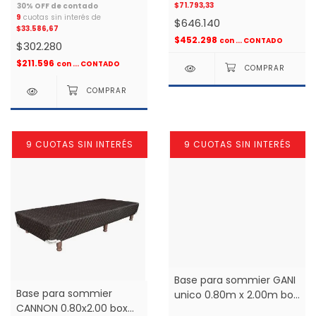
$71.793,33
9
cuotas sin interés de
$646.140
$33.586,67
$452.298
con
... CONTADO
$302.280
$211.596
con
... CONTADO
9 CUOTAS SIN INTERÉS
9 CUOTAS SIN INTERÉS
Base para sommier GANI
Base para sommier
unico 0.80m x 2.00m box
CANNON 0.80x2.00 box
1 plaza *