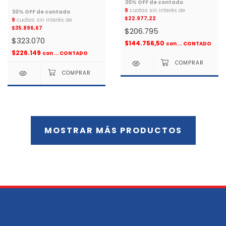
JACKARD *
9
cuotas sin interés de
$22.977,22
9
cuotas sin interés de
$35.896,67
$206.795
$323.070
$144.756,50
con
... CONTADO
$226.149
con
... CONTADO
MOSTRAR MÁS PRODUCTOS