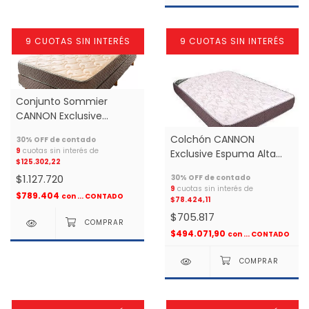
9 CUOTAS SIN INTERÉS
9 CUOTAS SIN INTERÉS
Conjunto Sommier
CANNON Exclusive
Espuma Alta Densidad
Colchón CANNON
1.40x1.90 2 plazas *
9
cuotas sin interés de
Exclusive Espuma Alta
$125.302,22
Densidad 1.30X1.90 2
$1.127.720
plazas *
9
cuotas sin interés de
$789.404
con
... CONTADO
$78.424,11
$705.817
$494.071,90
con
... CONTADO