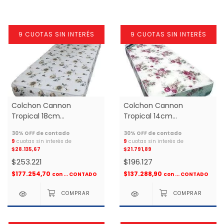
9 CUOTAS SIN INTERÉS
9 CUOTAS SIN INTERÉS
Colchon Cannon
Colchon Cannon
Tropical 18cm
Tropical 14cm
0.80x1.90x0.18 espuma
0.80x1.90x0.14 De Espuma
TODO matelaseado 1
1 plaza *
9
cuotas sin interés de
9
cuotas sin interés de
plaza *
$28.135,67
$21.791,89
$253.221
$196.127
$177.254,70
$137.288,90
con
... CONTADO
con
... CONTADO