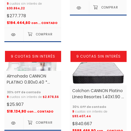
9
cuotas sin interés de
$30.864,22
$277.778
$194.444,60
con
... CONTADO
9 CUOTAS SIN INTERÉS
9 CUOTAS SIN INTERÉS
Almohada CANNON
PLATINO 0.80x0.40 *
vellon
Colchon CANNON Platino
LInea Resortes 1.40X1.90 2
9
cuotas sin interés de
$2.878,56
plazas *
$25.907
$18.134,90
con
... CONTADO
9
cuotas sin interés de
$93.407,44
$840.667
$588.466,90
con
... CONTADO