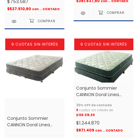
$381.637,90
$753.587
con
... CONTADO
$527.510,90
con
... CONTADO
9 CUOTAS SIN INTERÉS
9 CUOTAS SIN INTERÉS
Conjunto Sommier
CANNON Doral Linea
Resorte 1.40x1.90 2 plazas
*
9
cuotas sin interés de
$138.318,89
Conjunto Sommier
$1.244.870
CANNON Doral Linea
$871.409
Resortes 1.60x2.00 2
con
... CONTADO
plazas medida especial *