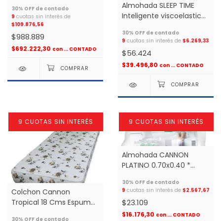
1.40x1.90 espuma 2
Almohada SLEEP TIME
plazas *
Inteligente viscoelastica
9
cuotas sin interés de
$109.876,56
towel clasica *
$988.889
9
cuotas sin interés de
$6.269,33
$692.222,30
con
... CONTADO
$56.424
$39.496,80
con
... CONTADO
9 CUOTAS SIN INTERÉS
9 CUOTAS SIN INTERÉS
Almohada CANNON
PLATINO 0.70x0.40 *
vellon
9
cuotas sin interés de
$2.567,67
Colchon Cannon
$23.109
Tropical 18 Cms Espuma
0.90x1.90x0.18 1 plaza *
$16.176,30
con
... CONTADO