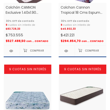
Colchón CANNON
Colchon Cannon
Exclusive 1.40x1.90
Tropical 18 Cms Espuma
Espuma Alta Densidad 2
1.40x1.90 2 plazas *
plazas *
9
cuotas sin interés de
9
cuotas sin interés de
$83.728,33
$46.802,33
$753.555
$421.221
$527.488,50
$294.854,70
con
... CONTADO
con
... CONTADO
9 CUOTAS SIN INTERÉS
9 CUOTAS SIN INTERÉS