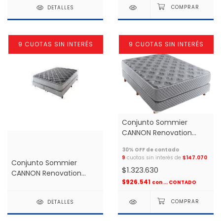
DETALLES
9 CUOTAS SIN INTERÉS
9 CUOTAS SIN INTERÉS
Conjunto Sommier
CANNON Renovation
Espuma Alta Densidad
1.40x1.90 2 plazas *
9
cuotas sin interés de
$147.070
Conjunto Sommier
$1.323.630
CANNON Renovation
$926.541
Espuma Alta Densidad
con
... CONTADO
1.60x2.00 2 plazas
DETALLES
medida especial *