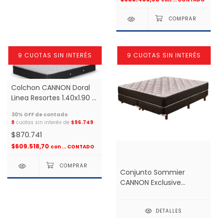
9 CUOTAS SIN INTERÉS
9 CUOTAS SIN INTERÉS
Colchon CANNON Doral
Linea Resortes 1.40x1.90 2
plazas *
9
cuotas sin interés de
$96.749
$870.741
$609.518,70
con
... CONTADO
Conjunto Sommier
CANNON Exclusive
Espuma Alta Densidad
1.60x2.00 2 plazas
DETALLES
medida especial *