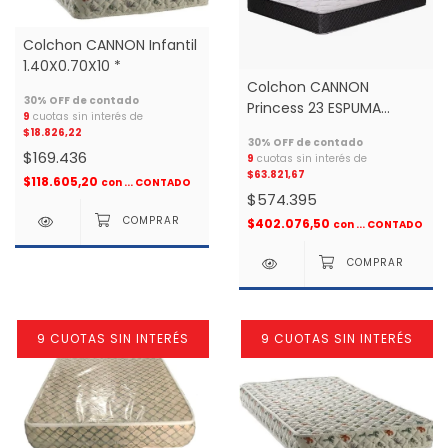
Colchon CANNON Infantil
1.40X0.70X10 *
Colchon CANNON
Princess 23 ESPUMA
9
cuotas sin interés de
1.30x1.90 2 plazas *
$18.826,22
$169.436
9
cuotas sin interés de
$63.821,67
$118.605,20
con
... CONTADO
$574.395
$402.076,50
con
... CONTADO
9 CUOTAS SIN INTERÉS
9 CUOTAS SIN INTERÉS