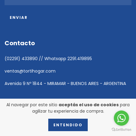
Contacto
(02291) 433890 // Whatsapp 2291.419895
ventas@tortihogar.com
Avenida 9 Nº 1844 - MIRAMAR - BUENOS AIRES - ARGENTINA
Al navegar por este sitio
aceptás el uso de cookies
para
agilizar tu experiencia de compra.
ENTENDIDO
Copyright TORTI HOGAR - 2026. Todos los derechos reservados.
Defensa de las y los consumidores. Para reclamos
ingresá acá.