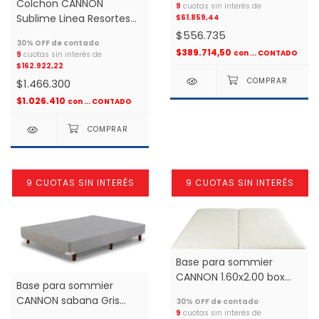
Colchon CANNON
9
cuotas sin interés de
Sublime Linea Resortes
$61.859,44
Pocket 1.40x1.90 2 plazas
$556.735
*
$389.714,50
con
... CONTADO
9
cuotas sin interés de
$162.922,22
$1.466.300
$1.026.410
con
... CONTADO
9 CUOTAS SIN INTERÉS
9 CUOTAS SIN INTERÉS
Base para sommier
CANNON 1.60x2.00 box
Base para sommier
JACKARD sublime *
CANNON sabana Gris
9
cuotas sin interés de
1.30x1.90 box *