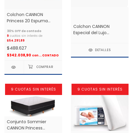
Colchon CANNON
Princess 20 Espuma
Colchon CANNON
1.40x1.90 2 plazas *
Especial del Lujo
9
cuotas sin interés de
0.80X1.90 1 plaza *
$54.291,89
$488.627
DETALLES
$342.038,90
con
... CONTADO
9 CUOTAS SIN INTERÉS
9 CUOTAS SIN INTERÉS
Conjunto Sommier
CANNON Princess