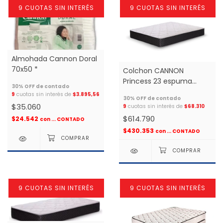
9 CUOTAS SIN INTERÉS
9 CUOTAS SIN INTERÉS
Almohada Cannon Doral
70x50 *
Colchon CANNON
Princess 23 espuma
1.40x1.90 2 plazas *
9
cuotas sin interés de
$3.895,56
$35.060
9
cuotas sin interés de
$68.310
$614.790
$24.542
con
... CONTADO
$430.353
con
... CONTADO
9 CUOTAS SIN INTERÉS
9 CUOTAS SIN INTERÉS