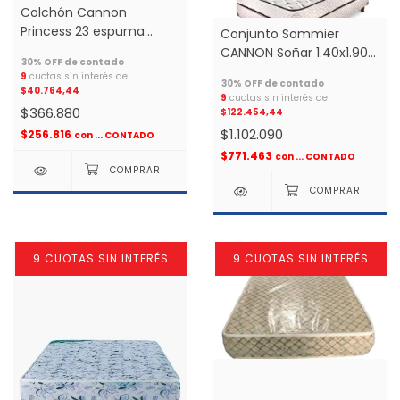
Colchón Cannon
Princess 23 espuma
Conjunto Sommier
0.80x0.23x1.90 1 plaza *
CANNON Soñar 1.40x1.90
De Resortes 2 plazas *
9
cuotas sin interés de
$40.764,44
9
cuotas sin interés de
$366.880
$122.454,44
$1.102.090
$256.816
con
... CONTADO
$771.463
con
... CONTADO
9 CUOTAS SIN INTERÉS
9 CUOTAS SIN INTERÉS