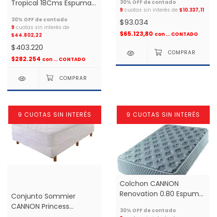
Tropical 18Cms Espuma
9
cuotas sin interés de
$10.337,11
1.30x1.90x0.18 2 plazas *
$93.034
9
cuotas sin interés de
$65.123,80
con
... CONTADO
$44.802,22
$403.220
$282.254
con
... CONTADO
9 CUOTAS SIN INTERÉS
9 CUOTAS SIN INTERÉS
Colchon CANNON
Renovation 0.80 Espuma
Conjunto Sommier
Alta Densidad 1 plaza *
CANNON Princess
0.80x1.90 espuma 1 una