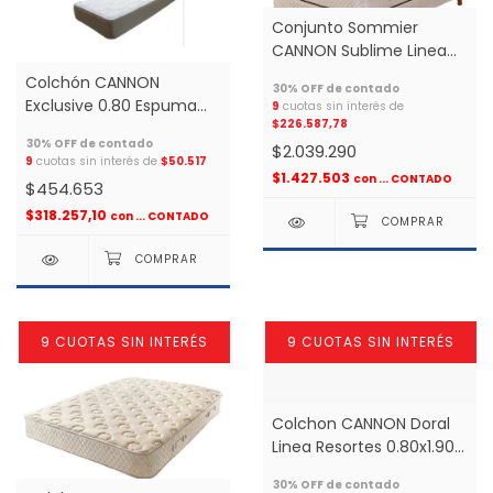
Conjunto Sommier
CANNON Sublime Linea
Resorte Pocket 1.40x1.90
Colchón CANNON
2 plazas *
Exclusive 0.80 Espuma
9
cuotas sin interés de
$226.587,78
Alta Densidad 1 plaza *
$2.039.290
9
cuotas sin interés de
$50.517
$1.427.503
con
... CONTADO
$454.653
$318.257,10
con
... CONTADO
9 CUOTAS SIN INTERÉS
9 CUOTAS SIN INTERÉS
Colchon CANNON Doral
Linea Resortes 0.80x1.90 1
plaza *