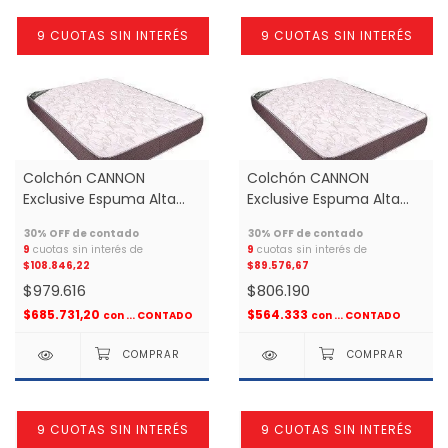
9 CUOTAS SIN INTERÉS
9 CUOTAS SIN INTERÉS
Colchón CANNON
Colchón CANNON
Exclusive Espuma Alta
Exclusive Espuma Alta
Densidad 1.60x2.00 2
Densidad 1.50X1.90 2
Plazas Medida Especial *
plazas media especial *
9
cuotas sin interés de
9
cuotas sin interés de
$108.846,22
$89.576,67
$979.616
$806.190
$685.731,20
$564.333
con
... CONTADO
con
... CONTADO
9 CUOTAS SIN INTERÉS
9 CUOTAS SIN INTERÉS