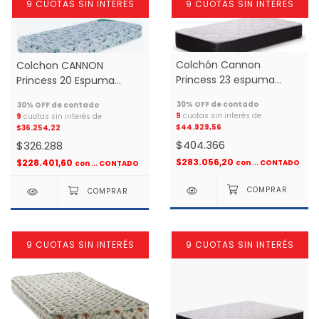
9 CUOTAS SIN INTERÉS
9 CUOTAS SIN INTERÉS
Colchón Cannon
Colchon CANNON
Princess 23 espuma
Princess 20 Espuma
0.90x1.90 1 plaza *
0.90X1.90 1 plaza *
9
cuotas sin interés de
9
cuotas sin interés de
$44.929,56
$36.254,22
$404.366
$326.288
$283.056,20
$228.401,60
con
... CONTADO
con
... CONTADO
9 CUOTAS SIN INTERÉS
9 CUOTAS SIN INTERÉS