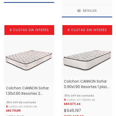
De Resortes 1 una plaza *
DETALLES
9 CUOTAS SIN INTERÉS
9 CUOTAS SIN INTERÉS
Colchon CANNON Soñar
0.90x1.90 Resortes 1 plaza
Colchon CANNON Soñar
*
1.30x1.90 Resortes 2
plazas *
9
cuotas sin interés de
$60.577,44
9
cuotas sin interés de
$545.197
$83.731,89