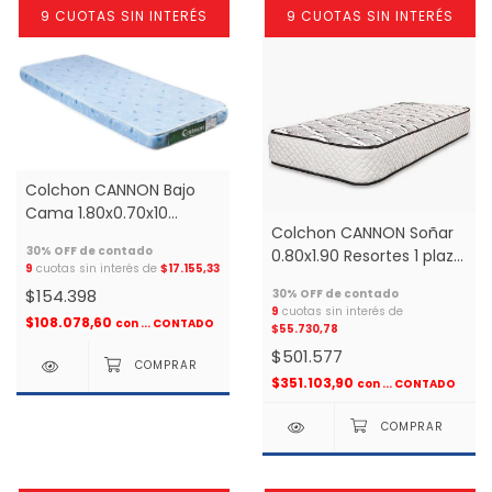
9 CUOTAS SIN INTERÉS
9 CUOTAS SIN INTERÉS
Colchon CANNON Bajo
Cama 1.80x0.70x10
Colchon CANNON Soñar
Espuma 1 plaza *
0.80x1.90 Resortes 1 plaza
9
cuotas sin interés de
$17.155,33
*
$154.398
9
cuotas sin interés de
$108.078,60
con
... CONTADO
$55.730,78
$501.577
$351.103,90
con
... CONTADO