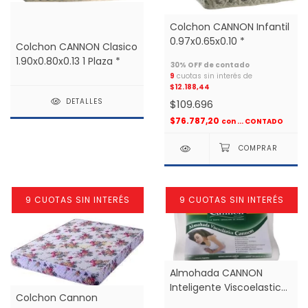
Colchon CANNON Infantil
0.97x0.65x0.10 *
Colchon CANNON Clasico
1.90x0.80x0.13 1 Plaza *
9
cuotas sin interés de
$12.188,44
DETALLES
$109.696
$76.787,20
con
... CONTADO
9 CUOTAS SIN INTERÉS
9 CUOTAS SIN INTERÉS
Almohada CANNON
Inteligente Viscoelastica
Colchon Cannon
Cervical *