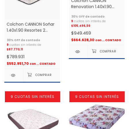
Colchon CANNON
Renovation 1.40x1.90
Espuma Alta Densidad 2
plazas *
9
cuotas sin interés de
Colchon CANNON Soñar
$105.496,56
1.40x1.90 Resortes 2
$949.469
plazas *
$664.628,30
con
... CONTADO
9
cuotas sin interés de
$87.770,11
$789.931
$552.951,70
con
... CONTADO
9 CUOTAS SIN INTERÉS
9 CUOTAS SIN INTERÉS