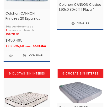
Colchon CANNON Clasico
1.90x0.80x0.11 1 Plaza *
Colchon CANNON
Princess 20 Espuma
1.30X1.90 2 plazas *
DETALLES
9
cuotas sin interés de
$50.718,33
$456.465
$319.525,50
con
... CONTADO
9 CUOTAS SIN INTERÉS
9 CUOTAS SIN INTERÉS