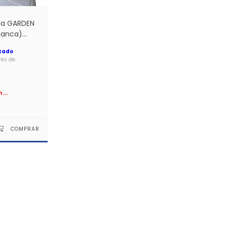
lla GARDEN
lanca)
rés de
n
...