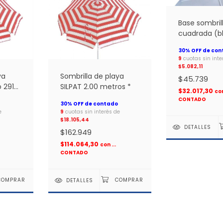
Base sombri
cuadrada (b
#13563 *
9
cuotas sin inte
$5.082,11
ya
Sombrilla de playa
$45.739
o 2919
SILPAT 2.00 metros *
$32.017,30
co
CONTADO
e
9
cuotas sin interés de
$18.105,44
DETALLES
$162.949
$114.064,30
con
...
CONTADO
DETALLES