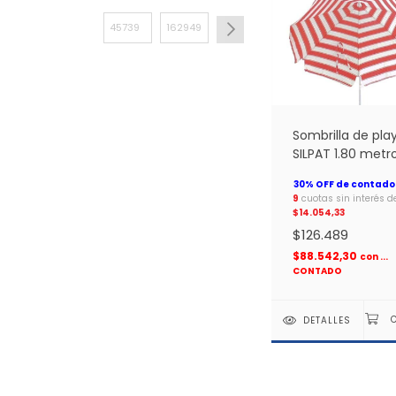
Sombrilla de pla
SILPAT 1.80 metr
*
9
cuotas sin interés d
$14.054,33
$126.489
$88.542,30
con
...
CONTADO
DETALLES