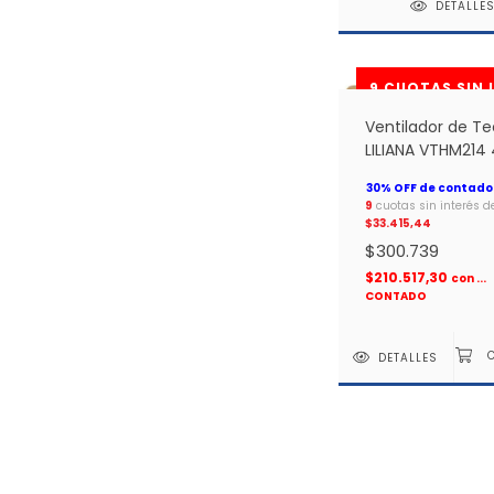
DETALLE
Ventilador de T
LILIANA VTHM214 
Aspas Maderas 5 
CON luz *
9
cuotas sin interés d
$33.415,44
$300.739
$210.517,30
con
...
CONTADO
DETALLES