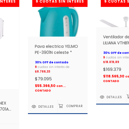
Ventilador d
LILIANA VTHB
Pava electrica YELMO
Aspas Metalic
PE-3901N celeste *
SIN luz *
9
cuotas sin inte
$18.819,89
9
cuotas sin interés de
$169.379
$8.788,33
$118.565,30
c
$79.095
CONTADO
$55.366,50
con
...
CONTADO
DETALLES
NEX
DETALLES
2701AR