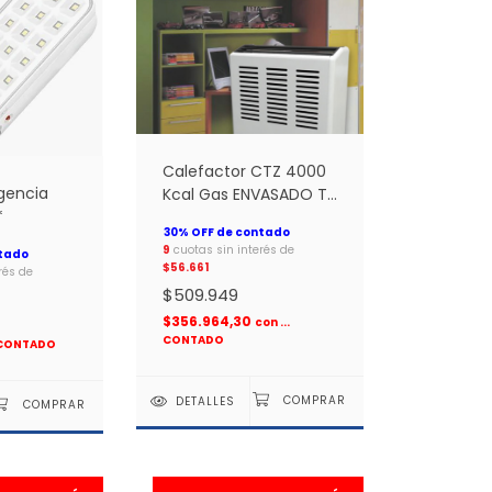
Calefactor CTZ 4000
gencia
Kcal Gas ENVASADO TB
*
Linea Compacta *
9
cuotas sin interés de
$56.661
rés de
$509.949
$356.964,30
con
...
CONTADO
. CONTADO
DETALLES