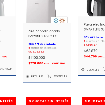
Pava electri
SMARTLIFE SL
Aire Acondicionado
negra *
Portátil SURREY FC
3000 K/H 551IDQ1201F *
e
9
cuotas sin inte
$7.096,67
9
cuotas sin interés de
$63.870
$122.222,22
$44.709
ONTADO
con
.
$1.100.000
$770.000
con
... CONTADO
DETALLES
DETALLES