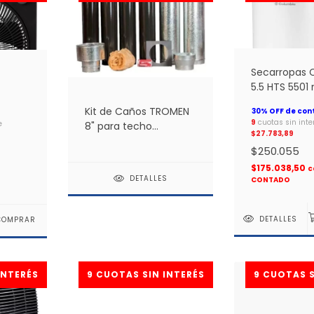
Secarropas 
5.5 HTS 5501 
Kit de Caños TROMEN
9
cuotas sin inte
e
8" para techo
$27.783,89
enlozado *
$250.055
$175.038,50
c
DETALLES
CONTADO
DETALLES