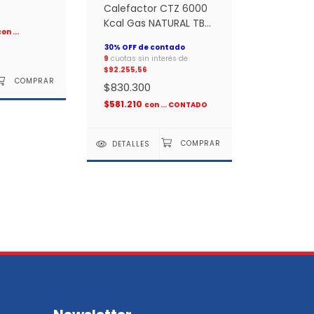
Calefactor CTZ 6000
Kcal Gas NATURAL TB
con
...
Linea Compacta *
9
cuotas sin interés de
$92.255,56
$830.300
$581.210
con
... CONTADO
DETALLES