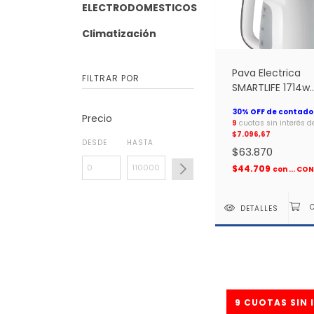
ELECTRODOMESTICOS
Climatización
Pava Electrica
FILTRAR POR
SMARTLIFE 1714w
Blanca *
Precio
9
cuotas sin interés d
$7.096,67
DESDE
HASTA
$63.870
$44.709
con
... C
DETALLES