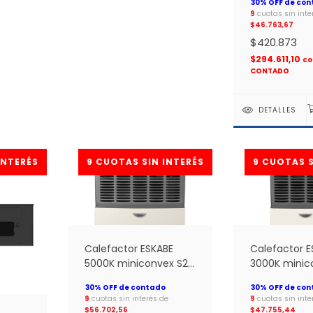
Europea Supe
9
cuotas sin inte
$46.763,67
$420.873
$294.611,10
co
CONTADO
DETALLES
Calefactor ESKABE
Calefactor E
5000K miniconvex S21
3000K minic
MX5 P Sin Salida sin
MX3 P Sin Sal
tiraje *
tiraje *
9
cuotas sin interés de
9
cuotas sin inte
$56.702,56
$47.755,44