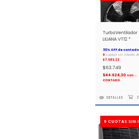
TurboVentilador
LILIANA VT12 *
9
cuotas sin interés d
$7.083,22
$63.749
$44.624,30
con
...
CONTADO
DETALLES