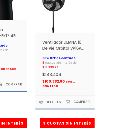
ca
-EK1714B
Ventilador LILIANA 16
De Pie Orbital VP16P
rés de
Aspas plasticas *
9
cuotas sin interés de
$15.933,78
.. CONTADO
$143.404
$100.382,80
con
...
CONTADO
DETALLES