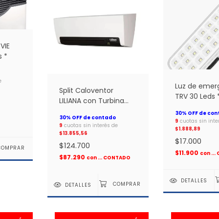
VIE
s *
e
Luz de emer
Split Caloventor
TRV 30 Leds 
LILIANA con Turbina
CW800
CONFORTROOM *
9
cuotas sin inte
9
cuotas sin interés de
$1.888,89
$13.855,56
$17.000
$124.700
$11.900
con
..
$87.290
con
... CONTADO
DETALLES
DETALLES