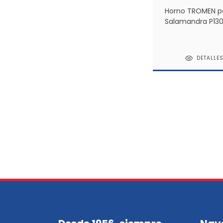
Horno TROMEN p
Salamandra P130
leña
DETALLE