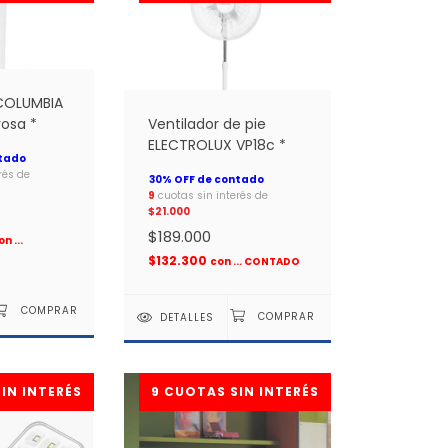
COLUMBIA
rosa *
Ventilador de pie
ELECTROLUX VP18c *
rés de
9
cuotas sin interés de
$21.000
$189.000
on
...
$132.300
con
... CONTADO
DETALLES