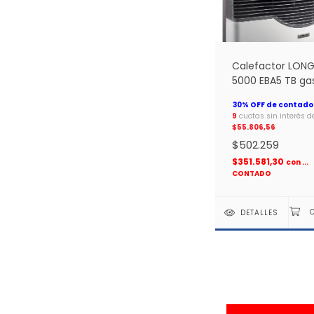
Calefactor LONG
5000 EBA5 TB ga
9
cuotas sin interés d
$55.806,56
$502.259
$351.581,30
con
...
CONTADO
DETALLES