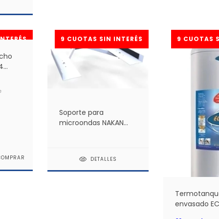
S
echo
4
vel.
e
Soporte para
microondas NAKAN
HM-300 *
DETALLES
Termotanqu
envasado E
120 Litros Lin