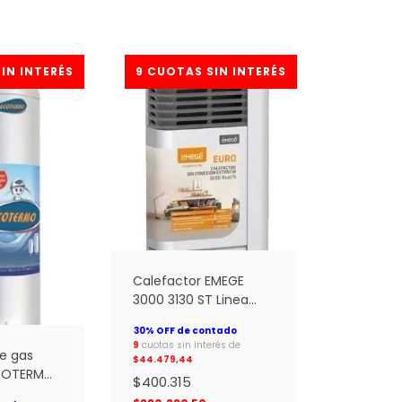
Calefactor EMEGE
3000 3130 ST Linea
Euro SIN TIRAJE MG *
9
cuotas sin interés de
e gas
$44.479,44
COTERMO
$400.315
ea