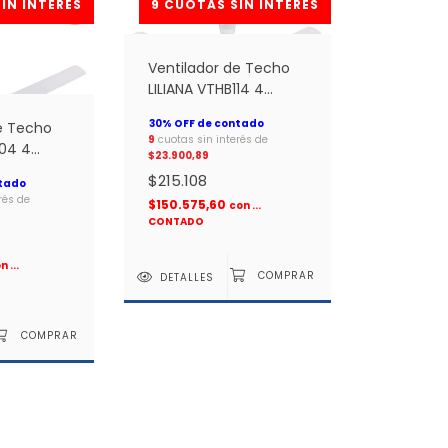
Ventilador de Techo
LILIANA VTHB114 4
Aspas Metalicas 5 vel.
e Techo
CON luz *
9
cuotas sin interés de
104 4
$23.900,89
as 5 vel.
$215.108
rés de
$150.575,60
con
...
CONTADO
on
...
DETALLES