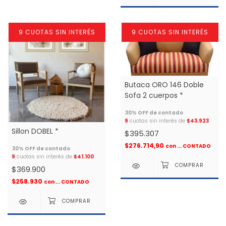
9 CUOTAS SIN INTERÉS
9 CUOTAS SIN INTERÉS
Butaca ORO 146 Doble
Sofa 2 cuerpos *
9
cuotas sin interés de
$43.923
Sillon DOBEL *
$395.307
$276.714,90
con
... CONTADO
9
cuotas sin interés de
$41.100
$369.900
$258.930
con
... CONTADO