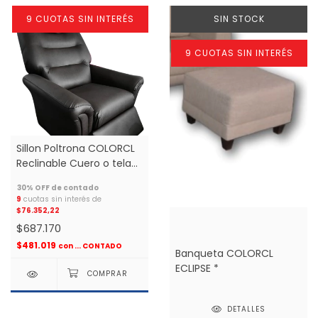
9 CUOTAS SIN INTERÉS
SIN STOCK
9 CUOTAS SIN INTERÉS
Sillon Poltrona COLORCL
Reclinable Cuero o tela
rustica *
9
cuotas sin interés de
$76.352,22
$687.170
$481.019
con
... CONTADO
Banqueta COLORCL
ECLIPSE *
DETALLES