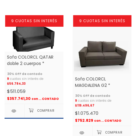
9 CUOTAS SIN INTERÉS
9 CUOTAS SIN INTERÉS
Sofa COLORCL QATAR
doble 2 cuerpos *
Sofa COLORCL
9
cuotas sin interés de
$56.784,33
MAGDALENA G2 *
$511.059
$357.741,30
con
... CONTADO
9
cuotas sin interés de
$119.496,67
$1.075.470
$752.829
con
... CONTADO