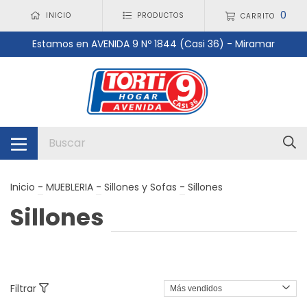
0
INICIO
PRODUCTOS
CARRITO
Estamos en AVENIDA 9 Nº 1844 (Casi 36) - Miramar
Inicio
-
MUEBLERIA
-
Sillones y Sofas
-
Sillones
Sillones
Filtrar