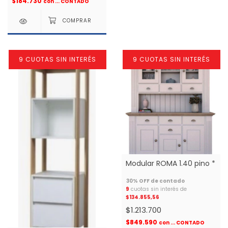
$184.730
con
... CONTADO
9 CUOTAS SIN INTERÉS
9 CUOTAS SIN INTERÉS
Modular ROMA 1.40 pino *
9
cuotas sin interés de
$134.855,56
$1.213.700
$849.590
con
... CONTADO