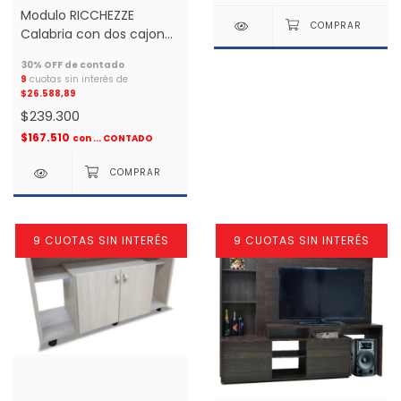
Modulo RICCHEZZE
Calabria con dos cajones
(hickory/blanco) *
9
cuotas sin interés de
$26.588,89
$239.300
$167.510
con
... CONTADO
9 CUOTAS SIN INTERÉS
9 CUOTAS SIN INTERÉS