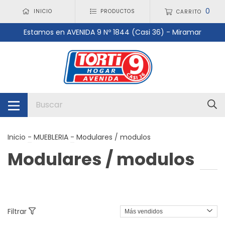
0
INICIO
PRODUCTOS
CARRITO
Estamos en AVENIDA 9 Nº 1844 (Casi 36) - Miramar
Inicio
-
MUEBLERIA
-
Modulares / modulos
Modulares / modulos
Filtrar