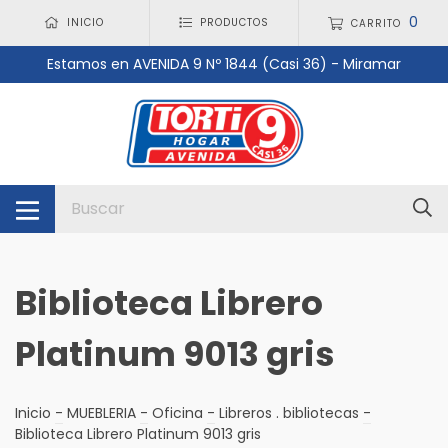
0
INICIO
PRODUCTOS
CARRITO
Estamos en AVENIDA 9 Nº 1844 (Casi 36) - Miramar
Biblioteca Librero
Platinum 9013 gris
Inicio
-
MUEBLERIA
-
Oficina
-
Libreros . bibliotecas
-
Biblioteca Librero Platinum 9013 gris