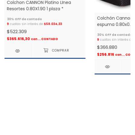
Colchon CANNON Platino LInea
Resortes 0.80X1.90 1 plaza *
Colchón Cannon P
espuma 0.80x0.23x
9
cuotas sin interés de
$58.034,33
$522.309
$365.616,30
con
... CONTADO
9
cuotas sin interés de
$366.880
$256.816
con
... CON