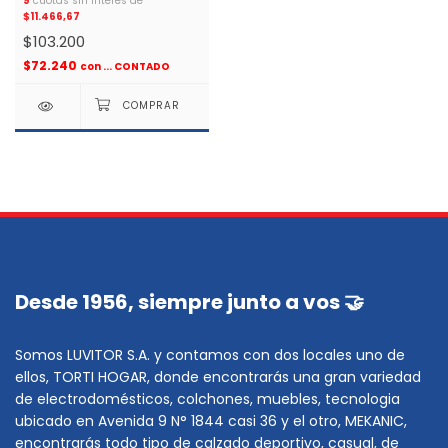
9
cuotas sin interés de
$11.466,67
$103.200
$72.240
con
... CONTADO
Desde 1956, siempre junto a vos 🤝
Somos LUVITOR S.A. y contamos con dos locales uno de
ellos, TORTI HOGAR, donde encontrarás una gran variedad
de electrodomésticos, colchones, muebles, tecnologia
ubicado en Avenida 9 N° 1844 casi 36 y el otro, MEKANIC,
encontrarás todo tipo de calzado deportivo, casual, de