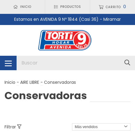
0
INICIO
PRODUCTOS
CARRITO
Estamos en AVENIDA 9 Nº 1844 (Casi 36) - Miramar
Inicio
-
AIRE LIBRE
-
Conservadoras
Conservadoras
Filtrar